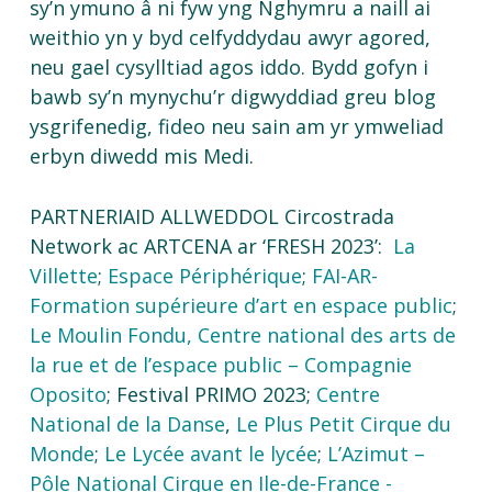
sy’n ymuno â ni fyw yng Nghymru a naill ai
weithio yn y byd celfyddydau awyr agored,
neu gael cysylltiad agos iddo. Bydd gofyn i
bawb sy’n mynychu’r digwyddiad greu blog
ysgrifenedig, fideo neu sain am yr ymweliad
erbyn diwedd mis Medi.
PARTNERIAID ALLWEDDOL Circostrada
Network ac ARTCENA ar ‘FRESH 2023’:
La
Villette
;
Espace Périphérique
;
FAI-AR-
Formation supérieure d’art en espace public
;
Le Moulin Fondu, Centre national des arts de
la rue et de l’espace public – Compagnie
Oposito
; Festival PRIMO 2023;
C
entre
National de la Danse
,
Le Plus Petit Cirque du
Monde
;
Le Lycée avant le lycée
;
L’Azimut –
Pôle National Cirque en Ile-de-France -