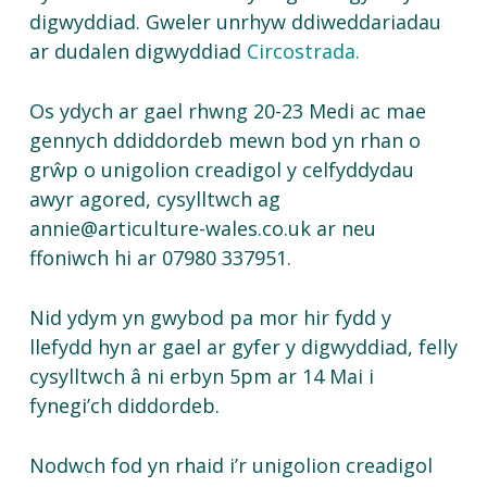
digwyddiad
.
Gweler
unrhyw
ddiweddariadau
ar
dudalen
digwyddiad
Circostrada.
Os
ydych
ar
gael
rhwng
20-23 Medi ac
mae
gennych
ddiddordeb
mewn
bod
yn
rhan
o
grŵp
o
unigolion
creadigol
y
celfyddydau
awyr
agored
,
cysylltwch
ag
annie@articulture-wales.co.uk
ar
neu
ffoniwch
hi
ar
07980 337951.
Nid
ydym
yn
gwybod
pa mor hir
fydd
y
llefydd
hyn
ar
gael
ar
gyfer
y
digwyddiad
, felly
cysylltwch
â
ni
erbyn
5pm
ar
14 Mai
i
fynegi’ch
diddordeb
.
Nodwch fod yn rhaid i’r unigolion creadigol