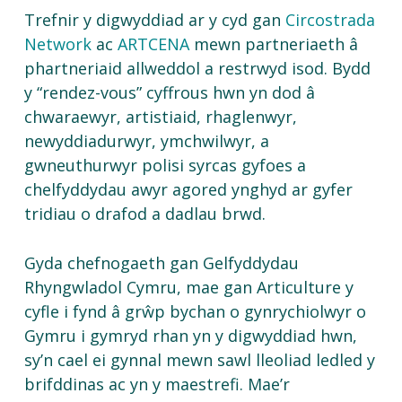
Trefnir
y
digwyddiad
ar
y
cyd
gan
Circostrada
Network
ac
ARTCENA
mewn
partneriaeth
â
phartneriaid
allweddol
a
restrwyd
isod
.
Bydd
y “
rendez-vous
”
cyffrous
hwn
yn
dod
â
chwaraewyr
,
artistiaid
,
rhaglenwyr
,
newyddiadurwyr
,
ymchwilwyr
, a
gwneuthurwyr
polisi
syrcas
gyfoes
a
chelfyddydau
awyr
agored
ynghyd
ar
gyfer
tridiau
o
drafod
a
dadlau
brwd
.
Gyda chefnogaeth gan Gelfyddydau
Rhyngwladol Cymru, mae gan Articulture y
cyfle i fynd â grŵp bychan o gynrychiolwyr o
Gymru i gymryd rhan yn y digwyddiad hwn,
sy’n cael ei gynnal mewn sawl lleoliad ledled y
brifddinas ac yn y maestrefi. Mae’r