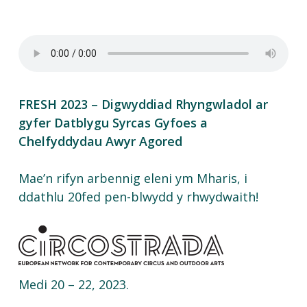
FRESH 2023 –
Digwyddiad
Rhyngwladol
ar
gyfer
Datblygu
Syrcas
Gyfoes
a
Chelfyddydau
Awyr
Agored
Mae’n
rifyn
arbennig
eleni
ym
Mharis
,
i
ddathlu
20fed pen-
blwydd
y
rhwydwaith
!
Medi 20 – 22, 2023.