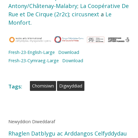
Antony/Châtenay-Malabry
;
La Coopérative De
Rue et De Cirque
(2r2c)
;
circusnext
a
Le
Monfort
.
Fresh-23-English-Large
Download
Fresh-23-Cymraeg-Large
Download
Tags:
Chomisiwn
Digwyddiad
Newyddion Diweddaraf
Rhaglen Datblygu ac Arddangos Celfyddydau