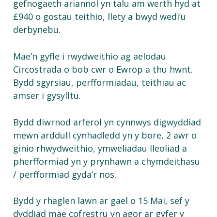
gefnogaeth ariannol yn talu am werth hyd at
£940 o gostau teithio, llety a bwyd wedi’u
derbynebu.
Mae’n gyfle i rwydweithio ag aelodau
Circostrada o bob cwr o Ewrop a thu hwnt.
Bydd sgyrsiau, perfformiadau, teithiau ac
amser i gysylltu.
Bydd
diwrnod
arferol
yn
cynnwys
digwyddiad
mewn
arddull
cynhadledd
yn
y bore, 2
awr
o
ginio
rhwydweithio
,
ymweliadau
lleoliad
a
pherfformiad
yn
y
prynhawn
a
chymdeithasu
/
perfformiad
gyda’r
nos.
Bydd
y
rhaglen
lawn
ar
gael
o 15 Mai,
sef
y
dyddiad
mae
cofrestru
yn
agor
ar
gyfer
y