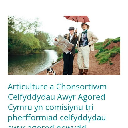
Articulture a Chonsortiwm
Celfyddydau Awyr Agored
Cymru yn comisiynu tri
pherfformiad celfyddydau
awyr agored newydd