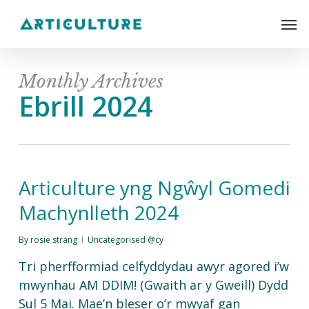
Skip
Men
to
main
content
Monthly Archives
Ebrill 2024
Articulture yng Ngŵyl Gomedi
Machynlleth 2024
By
rosie strang
Uncategorised @cy
Tri pherfformiad celfyddydau awyr agored i’w
mwynhau AM DDIM! (Gwaith ar y Gweill) Dydd
Sul 5 Mai. Mae’n bleser o’r mwyaf gan