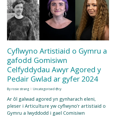
Cyflwyno Artistiaid o Gymru a
gafodd Gomisiwn
Celfyddydau Awyr Agored y
Pedair Gwlad ar gyfer 2024
By
rosie strang
Uncategorised @cy
Ar ôl galwad agored yn gynharach eleni,
pleser i Articulture yw cyflwyno’r artistiaid o
Gymru a lwyddodd i gael Comisiwn