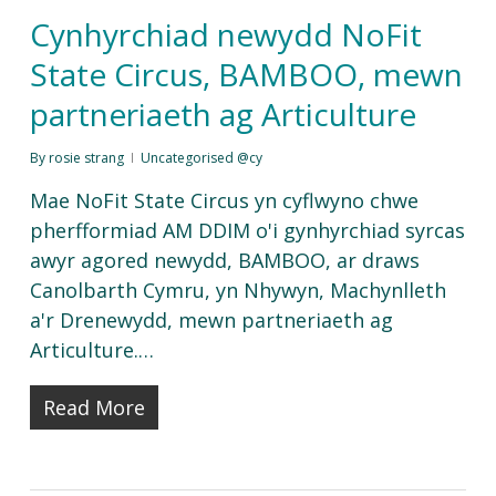
Cynhyrchiad newydd NoFit
State Circus, BAMBOO, mewn
partneriaeth ag Articulture
By
rosie strang
Uncategorised @cy
Mae NoFit State Circus yn cyflwyno chwe
pherfformiad AM DDIM o'i gynhyrchiad syrcas
awyr agored newydd, BAMBOO, ar draws
Canolbarth Cymru, yn Nhywyn, Machynlleth
a'r Drenewydd, mewn partneriaeth ag
Articulture.…
Read More