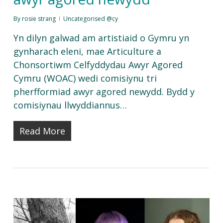
By
rosie strang
Uncategorised @cy
Yn dilyn galwad am artistiaid o Gymru yn
gynharach eleni, mae Articulture a
Chonsortiwm Celfyddydau Awyr Agored
Cymru (WOAC) wedi comisiynu tri
pherfformiad awyr agored newydd. Bydd y
comisiynau llwyddiannus…
Read More