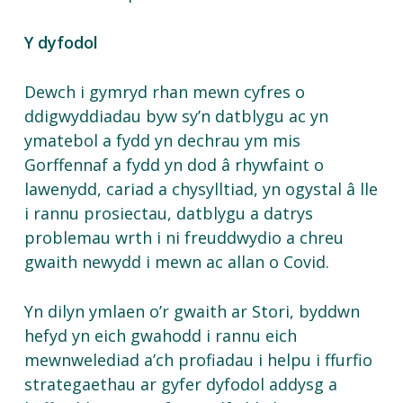
Y dyfodol
Dewch i gymryd rhan mewn cyfres o
ddigwyddiadau byw sy’n datblygu ac yn
ymatebol a fydd yn dechrau ym mis
Gorffennaf a fydd yn dod â rhywfaint o
lawenydd, cariad a chysylltiad, yn ogystal â lle
i rannu prosiectau, datblygu a datrys
problemau wrth i ni freuddwydio a chreu
gwaith newydd i mewn ac allan o Covid.
Yn dilyn ymlaen o’r gwaith ar Stori, byddwn
hefyd yn eich gwahodd i rannu eich
mewnwelediad a’ch profiadau i helpu i ffurfio
strategaethau ar gyfer dyfodol addysg a