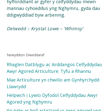
hyfforddiant ar gyfer y celfyddydau mewn
mannau cyhoeddus yng Nghymru, gyda dau
ddigwyddiad byw arbennig.
Delwedd – Krystal Lowe – ‘Whimsy’
Newyddion Diweddaraf
Rhaglen Datblygu ac Arddangos Celfyddydau
Awyr Agored Articulture: Tyfu a Rhannu
Mae Articulture yn chwilio am Gynhyrchydd
Llawrydd
Helpwch i Lywio Dyfodol Celfyddydau Awyr
Agored yng Nghymru
Yn galw ar holl artistiaid yr awyr agored yng