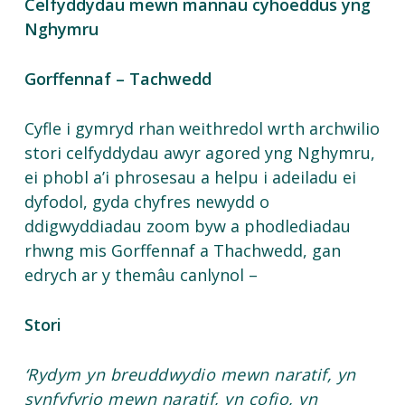
Celfyddydau mewn mannau cyhoeddus yng
Nghymru
Gorffennaf – Tachwedd
Cyfle i gymryd rhan weithredol wrth archwilio
stori celfyddydau awyr agored yng Nghymru,
ei phobl a’i phrosesau a helpu i adeiladu ei
dyfodol, gyda chyfres newydd o
ddigwyddiadau zoom byw a phodlediadau
rhwng mis Gorffennaf a Thachwedd, gan
edrych ar y themâu canlynol –
Stori
‘Rydym yn breuddwydio mewn naratif, yn
synfyfyrio mewn naratif, yn cofio, yn