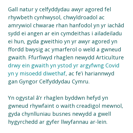
Gall natur y celfyddydau awyr agored fel
rhywbeth cynhwysol, chwyldroadol ac
amrywiol chwarae rhan hanfodol yn yr iachâd
sydd ei angen ar ein cymdeithas i ailadeiladu
ei hun, gyda gweithio yn yr awyr agored yn
ffordd bwysig ac ymarferol o weld a gwneud
gwaith. Ffurfiwyd rhaglen newydd Articulture
drwy ein gwaith yn ystod yr argyfwng Covid
yn y misoedd diwethaf
, ac fe’i hariannwyd
gan Gyngor Celfyddydau Cymru.
Yn ogystal â’r rhaglen byddwn hefyd yn
gwneud rhywfaint o waith creadigol mewnol,
gyda chynlluniau busnes newydd a gwell
hygyrchedd ar gyfer llwyfannau ar-lein.