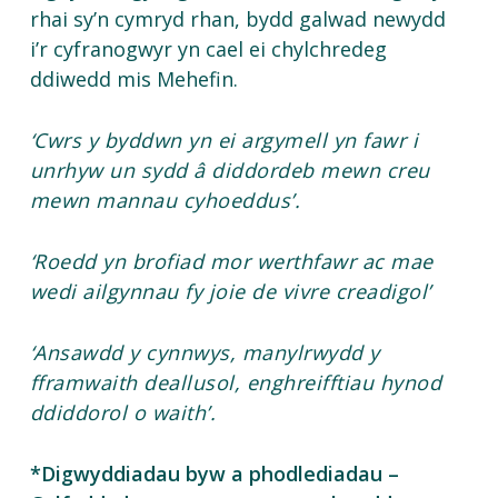
rhai sy’n cymryd rhan, bydd galwad newydd
i’r cyfranogwyr yn cael ei chylchredeg
ddiwedd mis Mehefin.
‘Cwrs y byddwn yn ei argymell yn fawr i
unrhyw un sydd â diddordeb mewn creu
mewn mannau cyhoeddus’.
‘Roedd yn brofiad mor werthfawr ac mae
wedi ailgynnau fy joie de vivre creadigol’
‘Ansawdd y cynnwys, manylrwydd y
fframwaith deallusol, enghreifftiau hynod
ddiddorol o waith’.
*Digwyddiadau byw a phodlediadau –