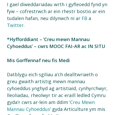
I gael diweddariadau wrth i gyfleoedd fynd yn
fyw – cofrestrwch ar ein rhestr bostio ar ein
tudalen hafan, neu dilynwch ni ar
FB
a
Twitter
.
*Hyfforddiant – ‘Creu mewn Mannau
Cyhoeddus’ – cwrs MOOC FAI-AR ac IN SITU
Mis Gorffennaf neu fis Medi
Datblygu eich sgiliau a’ch dealltwriaeth o
greu gwaith artistig mewn mannau
cyhoeddus ynghyd ag artistiaid, cynhyrchwyr,
lleoliadau, rheolwyr tir ac eraill ledled Cymru
gyda’r cwrs ar-lein am ddim ‘
Creu Mewn
Mannau Cyhoeddus
’ gyda Articulture ym mis