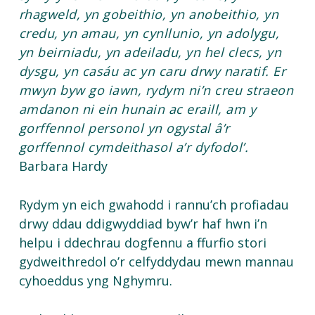
rhagweld, yn gobeithio, yn anobeithio, yn
credu, yn amau, yn cynllunio, yn adolygu,
yn beirniadu, yn adeiladu, yn hel clecs, yn
dysgu, yn casáu ac yn caru drwy naratif. Er
mwyn byw go iawn, rydym ni’n creu straeon
amdanon ni ein hunain ac eraill, am y
gorffennol personol yn ogystal â’r
gorffennol cymdeithasol a’r dyfodol’
.
Barbara Hardy
Rydym yn eich gwahodd i rannu’ch profiadau
drwy ddau ddigwyddiad byw’r haf hwn i’n
helpu i ddechrau dogfennu a ffurfio stori
gydweithredol o’r celfyddydau mewn mannau
cyhoeddus yng Nghymru.