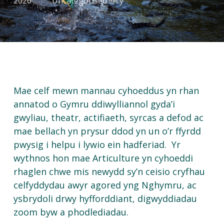
2020
Uncategorised @cy
Mae celf mewn mannau cyhoeddus yn rhan
annatod o Gymru ddiwylliannol gyda’i
gwyliau, theatr, actifiaeth, syrcas a defod ac
mae bellach yn prysur ddod yn un o’r ffyrdd
pwysig i helpu i lywio ein hadferiad. Yr
wythnos hon mae Articulture yn cyhoeddi
rhaglen chwe mis newydd sy’n ceisio cryfhau
celfyddydau awyr agored yng Nghymru, ac
ysbrydoli drwy hyfforddiant, digwyddiadau
zoom byw a phodlediadau.