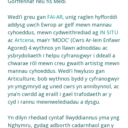
Gorffennaf neu fis Medi.
Wedi’i greu gan
FAI-AR
, unig raglen hyfforddi
addysg uwch Ewrop ar gelf mewn mannau
cyhoeddus, mewn cydweithrediad ag
IN SITU
ac
Artcena
, mae’r ‘MOOC’ (Cwrs Ar-lein Enfawr
Agored) 4 wythnos yn llawn adnoddau ac
ysbrydoliaeth i helpu cyfranogwyr i ddeall a
chwarae rôl mewn creu gwaith artistig mewn
mannau cyhoeddus. Wedi’i hwyluso gan
Articulture, bob wythnos bydd y cyfranogwyr
yn ymgymryd ag uned cwrs yn annibynnol, ac
yna’n cwrdd ag eraill i gael trafodaeth ar y
cyd i rannu mewnwelediadau a dysgu.
Yn dilyn rhediad cyntaf llwyddiannus yma yng
Nghymru, gydag adborth cadarnhaol gan y