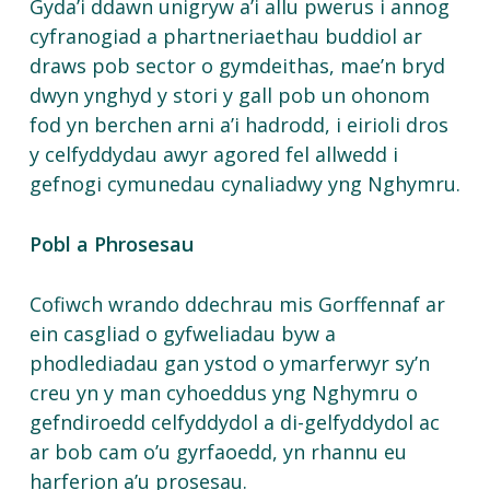
Gyda’i ddawn unigryw a’i allu pwerus i annog
cyfranogiad a phartneriaethau buddiol ar
draws pob sector o gymdeithas, mae’n bryd
dwyn ynghyd y stori y gall pob un ohonom
fod yn berchen arni a’i hadrodd, i eirioli dros
y celfyddydau awyr agored fel allwedd i
gefnogi cymunedau cynaliadwy yng Nghymru.
Pobl a Phrosesau
Cofiwch wrando ddechrau mis Gorffennaf ar
ein casgliad o gyfweliadau byw a
phodlediadau gan ystod o ymarferwyr sy’n
creu yn y man cyhoeddus yng Nghymru o
gefndiroedd celfyddydol a di-gelfyddydol ac
ar bob cam o’u gyrfaoedd, yn rhannu eu
harferion a’u prosesau.