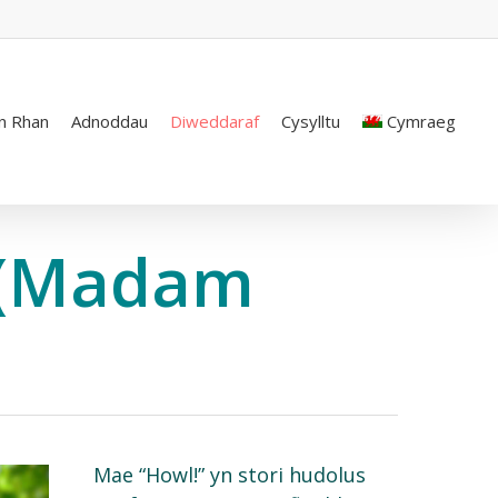
n Rhan
Adnoddau
Diweddaraf
Cysylltu
Cymraeg
k (Madam
Mae “Howl!”
yn
stori
hudolus