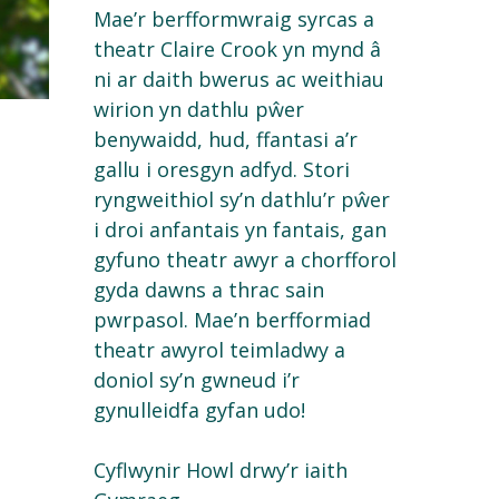
Mae’r
berfformwraig
syrcas
a
theatr
Claire Crook
yn
mynd
â
ni
ar
daith
bwerus
ac
weithiau
wirion
yn
dathlu
pŵer
benywaidd
, hud,
ffantasi
a’r
gallu
i
oresgyn
adfyd
.
Stori
ryngweithiol
sy’n
dathlu’r
pŵer
i
droi
anfantais
yn
fantais
, gan
gyfuno
theatr
awyr
a
chorfforol
gyda
dawns a
thrac
sain
pwrpasol
. Mae’n
berfformiad
theatr
awyrol
teimladwy
a
doniol
sy’n
gwneud
i’r
gynulleidfa
gyfan
udo
!
Cyflwynir Howl drwy’r iaith