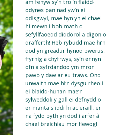
am
fenyw
sy’n
troi’n
flaidd-
ddynes
pan
nad
yw’n
ei
ddisgwyl
,
mae
hyn
yn
ei
chael
hi
mewn
i bob math o
sefyllfaoedd
diddorol
a
digon
o
drafferth
!
Heb
rybudd
mae
hi’n
dod
yn
greadur
hynod
bwerus
,
ffyrnig
a
chyfrwys
,
sy’n
ennyn
ofn
a
syfrdandod
ym
mron
pawb
y daw
ar
eu
traws
.
Ond
unwaith
mae
hi’n
dysgu
rheoli
ei
blaidd-hunan
mae’n
sylweddoli
y gall
ei
defnyddio
er
mantais
iddi hi ac
eraill
, er
na
fydd
byth
yn
dod i
arfer
â
chael
breichiau
mor
flewog
!