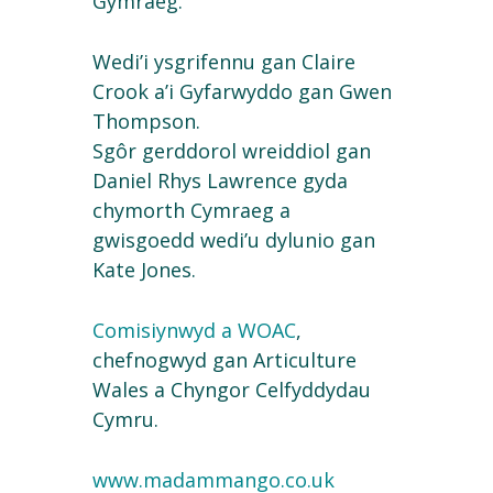
Gymraeg.
Wedi’i ysgrifennu gan Claire
Crook a’i Gyfarwyddo gan Gwen
Thompson.
Sgôr gerddorol wreiddiol gan
Daniel Rhys Lawrence gyda
chymorth Cymraeg a
gwisgoedd wedi’u dylunio gan
Kate Jones.
Comisiynwyd a WOAC
,
chefnogwyd gan Articulture
Wales a Chyngor Celfyddydau
Cymru.
www.madammango.co.uk