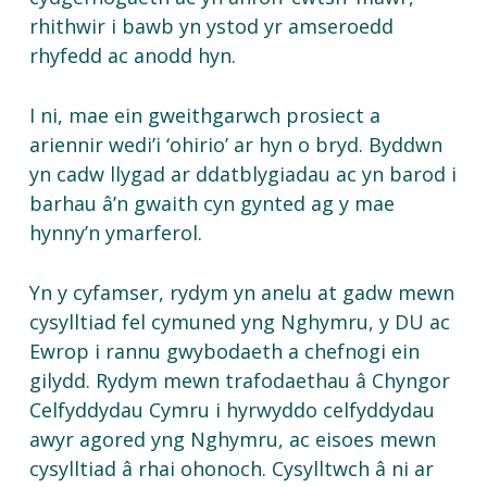
rhithwir i bawb yn ystod yr amseroedd
rhyfedd ac anodd hyn.
I ni, mae ein gweithgarwch prosiect a
ariennir wedi’i ‘ohirio’ ar hyn o bryd. Byddwn
yn cadw llygad ar ddatblygiadau ac yn barod i
barhau â’n gwaith cyn gynted ag y mae
hynny’n ymarferol.
Yn y cyfamser, rydym yn anelu at gadw mewn
cysylltiad fel cymuned yng Nghymru, y DU ac
Ewrop i rannu gwybodaeth a chefnogi ein
gilydd. Rydym mewn trafodaethau â Chyngor
Celfyddydau Cymru i hyrwyddo celfyddydau
awyr agored yng Nghymru, ac eisoes mewn
cysylltiad â rhai ohonoch. Cysylltwch â ni ar