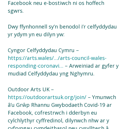
Facebook neu e-bostiwch ni os hoffech
sgwrs.
Dwy ffynhonnell sy’n benodol i’r celfyddydau
yr ydym yn eu dilyn yw:
Cyngor Celfyddydau Cymru –
https://arts.wales/…/arts-council-wales-
responding-coronavi…
– Arweiniad ar gyfer y
mudiad Celfyddydau yng Nghymru.
Outdoor Arts UK –
https://outdoorartsuk.org/join/
– Ymunwch
â’u Grŵp Rhannu Gwybodaeth Covid-19 ar
Facebook, cofrestrwch i dderbyn eu
cylchlythyr cyffredinol, dilynwch nhw ar y
cyfryngau cymdeithasol neu cysylltwch â