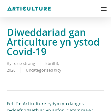
Skip
Men
to
main
content
Diweddariad gan
Articulture yn ystod
Covid-19
By
rosie strang
Ebrill 3,
2020
Uncategorised @cy
Fel tîm Articulture rydym yn dangos
cydgefnogaeth ac yn anfon ‘cwtsh’ mawr,