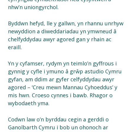
nhw’n uniongyrchol.
Byddwn hefyd, lle y gallwn, yn rhannu unrhyw
newyddion a diweddariadau yn ymwneud â
chelfyddydau awyr agored gan y rhain ac
eraill.
Yn y cyfamser, rydym yn teimlo’n gyffrous i
gynnig y cyfle i ymuno â grŵp astudio Cymru
gyfan, am ddim ar gyfer celfyddydau awyr
agored – ‘Creu mewn Mannau Cyhoeddus’ y
mis hwn. Croeso cynnes i bawb. Rhagor o
wybodaeth yma.
Codwn law o’n byrddau cegin a gerddi o
Ganolbarth Cymru i bob un ohonoch ar