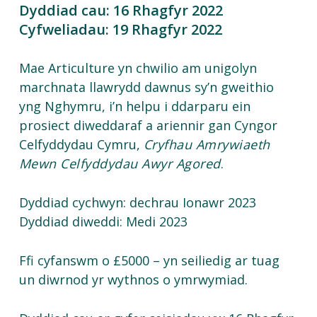
Dyddiad cau: 16 Rhagfyr 2022
Cyfweliadau: 19 Rhagfyr 2022
Mae Articulture yn chwilio am unigolyn
marchnata llawrydd dawnus sy’n gweithio
yng Nghymru, i’n helpu i ddarparu ein
prosiect diweddaraf a ariennir gan Cyngor
Celfyddydau Cymru,
Cryfhau Amrywiaeth
Mewn Celfyddydau Awyr Agored
.
Dyddiad cychwyn: dechrau Ionawr 2023
Dyddiad diweddi: Medi 2023
Ffi cyfanswm o £5000 – yn seiliedig ar tuag
un diwrnod yr wythnos o ymrwymiad.