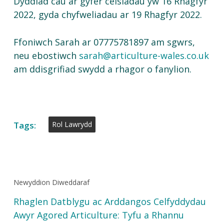
Dyddiad cau ar gyfer ceisiadau yw 16 Rhagfyr
2022, gyda chyfweliadau ar 19 Rhagfyr 2022.
Ffoniwch Sarah ar 07775781897 am sgwrs,
neu ebostiwch
sarah@articulture-wales.co.uk
am ddisgrifiad swydd a rhagor o fanylion.
Tags:
Rol Lawrydd
Newyddion Diweddaraf
Rhaglen Datblygu ac Arddangos Celfyddydau
Awyr Agored Articulture: Tyfu a Rhannu