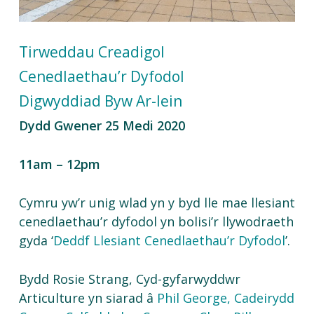
Tirweddau Creadigol
Cenedlaethau’r Dyfodol
Digwyddiad Byw Ar-lein
Dydd Gwener 25 Medi 2020
11am – 12pm
Cymru yw’r unig wlad yn y byd lle mae llesiant
cenedlaethau’r dyfodol yn bolisi’r llywodraeth
gyda ‘
Deddf Llesiant Cenedlaethau’r Dyfodol
’.
Bydd Rosie Strang, Cyd-gyfarwyddwr
Articulture yn siarad â
Phil George, Cadeirydd