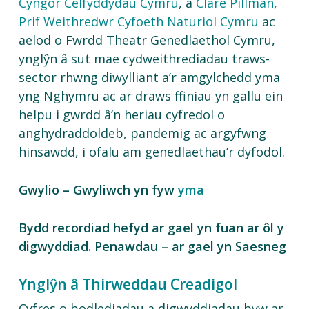
Cyngor Celfyddydau Cymru
, a
Clare Pillman,
Prif Weithredwr Cyfoeth Naturiol Cymru
ac
aelod o Fwrdd Theatr Genedlaethol Cymru,
ynglŷn â sut mae cydweithrediadau traws-
sector rhwng diwylliant a’r amgylchedd yma
yng Nghymru ac ar draws ffiniau yn gallu ein
helpu i gwrdd â’n heriau cyfredol o
anghydraddoldeb, pandemig ac argyfwng
hinsawdd, i ofalu am genedlaethau’r dyfodol.
Gwylio – Gwyliwch yn fyw
yma
Bydd recordiad hefyd ar gael yn fuan ar ôl y
digwyddiad. Penawdau – ar gael yn Saesneg
Ynglŷn â Thirweddau Creadigol
Cyfres o bodlediadau a digwyddiadau byw ar-