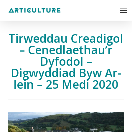
Skip
Men
to
main
content
Tirweddau Creadigol
– Cenedlaethau’r
Dyfodol –
Digwyddiad Byw Ar-
lein – 25 Medi 2020