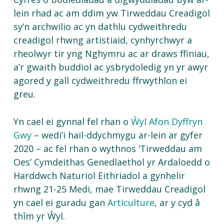
lein rhad ac am ddim yw Tirweddau Creadigol
sy’n archwilio ac yn dathlu cydweithredu
creadigol rhwng artistiaid, cynhyrchwyr a
rheolwyr tir yng Nghymru ac ar draws ffiniau,
a’r gwaith buddiol ac ysbrydoledig yn yr awyr
agored y gall cydweithredu ffrwythlon ei
greu.
Yn cael ei gynnal fel rhan o
Ŵyl Afon Dyffryn
Gwy
– wedi’i hail-ddychmygu ar-lein ar gyfer
2020 – ac fel rhan o wythnos ‘Tirweddau am
Oes’ Cymdeithas Genedlaethol yr Ardaloedd o
Harddwch Naturiol Eithriadol a gynhelir
rhwng 21-25 Medi, mae Tirweddau Creadigol
yn cael ei guradu gan
Articulture
, ar y cyd â
thîm yr Ŵyl.