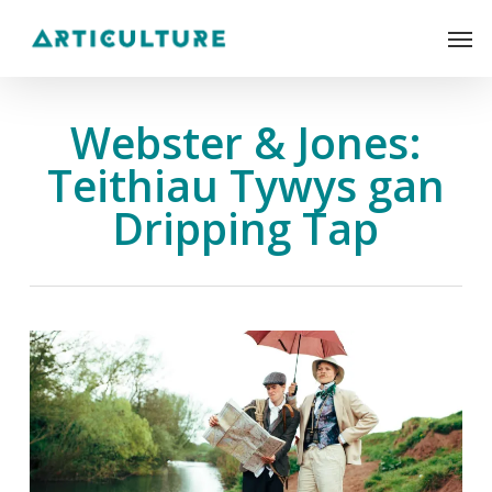
Skip
Men
to
main
content
Webster & Jones:
Teithiau Tywys gan
Dripping Tap