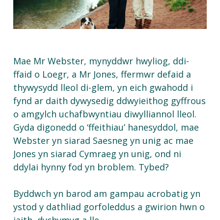
Mae Mr Webster, mynyddwr hwyliog, ddi-
ffaid o Loegr, a
Mr
Jones,
ffermwr
defaid
a
thywysydd
lleol
di-
glem
,
yn
eich
gwahodd
i
fynd
ar
daith
dywysedig
ddwyieithog
gyffrous
o
amgylch
uchafbwyntiau
diwylliannol
lleol
.
Gyda
digonedd
o ‘
ffeithiau
’
hanesyddol
,
mae
Webster
yn
siarad
Saesneg
yn
unig
ac
mae
Jones
yn
siarad
Cymraeg
yn
unig
,
ond
ni
ddylai
hynny
fod
yn
broblem
.
Tybed
?
Byddwch
yn
barod
am
gampau
acrobatig
yn
ystod
y
dathliad
gorfoleddus
a
gwirion
hwn
o