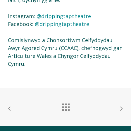
iaith
,
dychymyg
a
lle
.
Instagram:
@drippingtaptheatre
Facebook:
@drippingtaptheatre
Comisiynwyd
a
Chonsortiwm
Celfyddydau
Awyr
Agored
Cymru (CCAAC),
chefnogwyd
gan
Articulture
Wales a
Chyngor
Celfyddydau
Cymru.