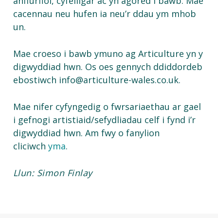
anffurfiol, cyfeillgar ac yn agored i bawb. Mae
cacennau neu hufen ia neu’r ddau ym mhob
un.
Mae croeso i bawb ymuno ag Articulture yn y
digwyddiad hwn. Os oes gennych ddiddordeb
ebostiwch info@articulture-wales.co.uk.
Mae nifer cyfyngedig o fwrsariaethau ar gael
i gefnogi artistiaid/sefydliadau celf i fynd i’r
digwyddiad hwn. Am fwy o fanylion
cliciwch
yma
.
Llun: Simon Finlay