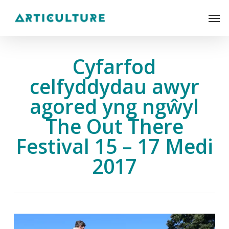
Skip
Men
to
main
content
Cyfarfod
celfyddydau awyr
agored yng ngŵyl
The Out There
Festival 15 – 17 Medi
2017